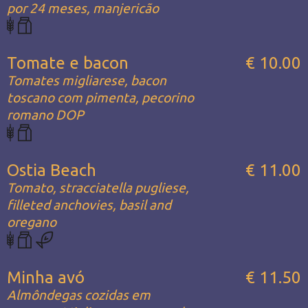
por 24 meses, manjericão
Tomate e bacon
€ 10.00
Tomates migliarese, bacon
toscano com pimenta, pecorino
romano DOP
Ostia Beach
€ 11.00
Tomato, stracciatella pugliese,
filleted anchovies, basil and
oregano
Minha avó
€ 11.50
Almôndegas cozidas em