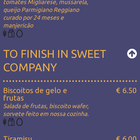
tomates Migliarese, mussarela,
queijo Parmigiano Reggiano
curado por 24 meses e
manjericão
TO FINISH IN SWEET
COMPANY
Biscoitos de gelo e
€ 6.50
frutas
Salada de frutas, biscoito wafer,
sorvete feito em nossa cozinha.
Tiramisu
€ 6.00