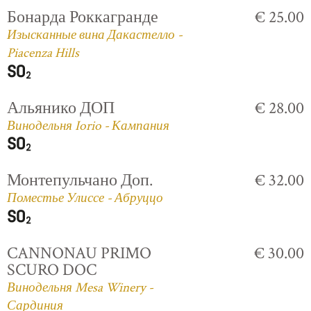
Бонарда Роккагранде
€ 25.00
Изысканные вина Дакастелло -
Piacenza Hills
Альянико ДОП
€ 28.00
Винодельня Iorio - Кампания
Монтепульчано Доп.
€ 32.00
Поместье Улиссе - Абруццо
CANNONAU PRIMO
€ 30.00
SCURO DOC
Винодельня Mesa Winery -
Сардиния