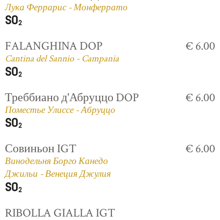
Лука Феррарис - Монферрато
FALANGHINA DOP
€ 6.00
Cantina del Sannio - Campania
Треббиано д'Абруццо DOP
€ 6.00
Поместье Улиссе - Абруццо
Совиньон IGT
€ 6.00
Винодельня Борго Канедо
Джильи - Венеция Джулия
RIBOLLA GIALLA IGT