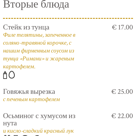
Вторые блюда
Стейк из тунца
€ 17.00
Филе телятины, запеченное в
соляно-травяной корочке, с
нашим фирменным соусом из
тунца «Римани» и жареным
картофелем.
Говяжья вырезка
€ 25.00
с печеным картофелем
Осьминог с хумусом из
€ 22.00
нута
и кисло-сладкий красный лук