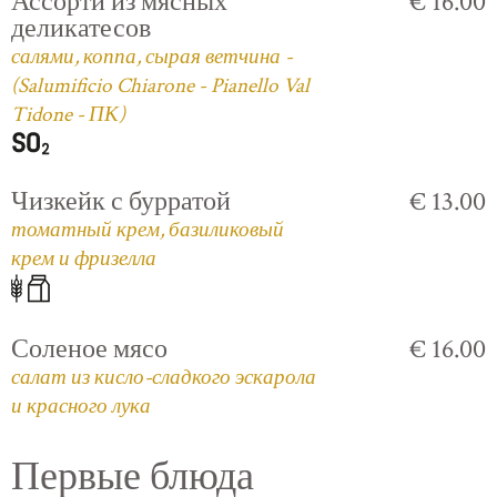
Ассорти из мясных
€ 16.00
деликатесов
салями, коппа, сырая ветчина -
(Salumificio Chiarone - Pianello Val
Tidone - ПК)
Чизкейк с бурратой
€ 13.00
томатный крем, базиликовый
крем и фризелла
Соленое мясо
€ 16.00
салат из кисло-сладкого эскарола
и красного лука
Первые блюда