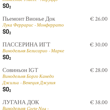
Пьемонт Вионье Док
€ 26.00
Лука Феррарис - Монферрато
ПАССЕРИНА ИГТ
€ 30.00
Винодельня Белисарио - Марке
Совиньон IGT
€ 28.00
Винодельня Борго Канедо
Джильи - Венеция Джулия
ЛУГАНА ДОК
€ 38.00
Винодельня Corte Noa -