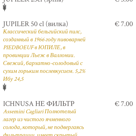
JUPILER 50 cl (вилка)
€ 7.00
Классический бельгийский пилс,
созданный в 1966 году пивоварней
PIEDBOEUF в ЮПИЛЕ, в
провинции Льеж в Валлонии.
Свежий, бархатно-солодовый с
сухим горьким послевкусием. 5,2%
Ибу 24,5
ICHNUSA НЕ ФИЛЬТР
€ 7.00
Assemini Cagliari Полнотелый
лагер из чистого ячменного
солода, который, не подвергаясь
фильтрации, имеет скрытый