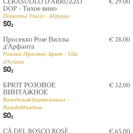
CERASUOLO D'ABRUZZO
€ 29.00
DOP - Тихое вино
Поместье Улиссе - Абруццо
Просекко Розе Виллы
€ 28.00
д'Арфанта
Розовое Просекко, Брют - Ville
d'Arfanta
БРЮТ РОЗОВОЕ
€ 32.00
ВИНТАЖНОЕ
Винодельня Бортоломиол -
Вальдоббьядене
CÅ DEL BOSCO ROSÈ
€ 65.00