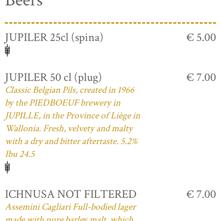
Beers
JUPILER 25cl (spina)
€ 5.00
JUPILER 50 cl (plug)
€ 7.00
Classic Belgian Pils, created in 1966
by the PIEDBOEUF brewery in
JUPILLE, in the Province of Liège in
Wallonia. Fresh, velvety and malty
with a dry and bitter aftertaste. 5.2%
Ibu 24.5
ICHNUSA NOT FILTERED
€ 7.00
Assemini Cagliari Full-bodied lager
made with pure barley malt, which,