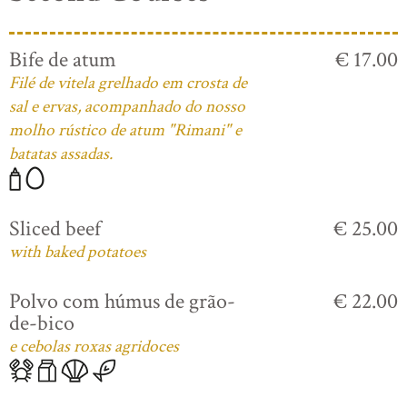
Bife de atum
€ 17.00
Filé de vitela grelhado em crosta de
sal e ervas, acompanhado do nosso
molho rústico de atum "Rimani" e
batatas assadas.
Sliced beef
€ 25.00
with baked potatoes
Polvo com húmus de grão-
€ 22.00
de-bico
e cebolas roxas agridoces