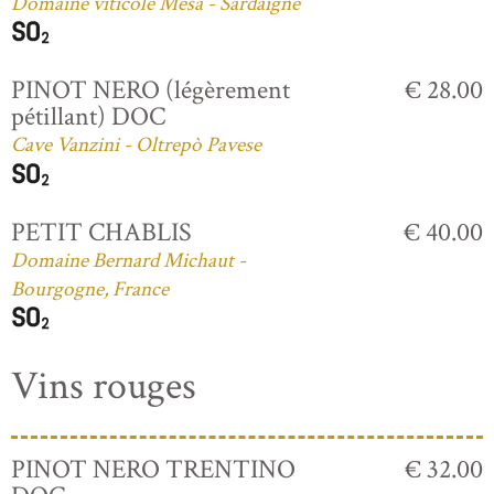
Domaine viticole Mesa - Sardaigne
PINOT NERO (légèrement
€ 28.00
pétillant) DOC
Cave Vanzini - Oltrepò Pavese
PETIT CHABLIS
€ 40.00
Domaine Bernard Michaut -
Bourgogne, France
Vins rouges
PINOT NERO TRENTINO
€ 32.00