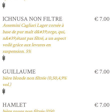
ICHNUSA NON FILTRE
€ 7.00
Assemini Cagliari Lager corsée à
base de pur malt d&#39;orge, qui,
n&#39;étant pas filtré, a un aspect
voilé grâce aux levures en
suspension. 5%
GUILLAUME
€ 7.00
bière blonde non filtrée (0,50,4,9%
vol.)
HAMLET
€ 7.00
bière rouge non filtrée (050