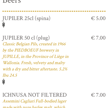
Beers
JUPILER 25cl (spina)
€ 5.00
JUPILER 50 cl (plug)
€ 7.00
Classic Belgian Pils, created in 1966
by the PIEDBOEUF brewery in
JUPILLE, in the Province of Liège in
Wallonia. Fresh, velvety and malty
with a dry and bitter aftertaste. 5.2%
Ibu 24.5
ICHNUSA NOT FILTERED
€ 7.00
Assemini Cagliari Full-bodied lager
made with pure barley malt, which,