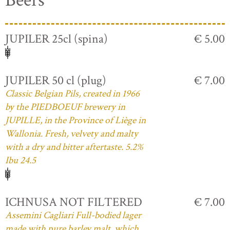
Beers
JUPILER 25cl (spina)
€ 5.00
JUPILER 50 cl (plug)
€ 7.00
Classic Belgian Pils, created in 1966
by the PIEDBOEUF brewery in
JUPILLE, in the Province of Liège in
Wallonia. Fresh, velvety and malty
with a dry and bitter aftertaste. 5.2%
Ibu 24.5
ICHNUSA NOT FILTERED
€ 7.00
Assemini Cagliari Full-bodied lager
made with pure barley malt, which,