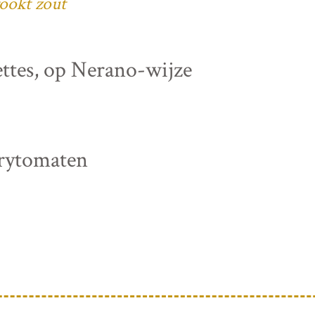
ookt zout
ettes, op Nerano-wijze
rrytomaten