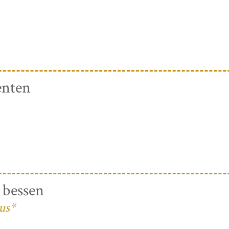
enten
 bessen
us*