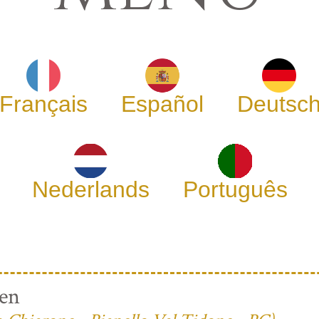
Français
Español
Deutsc
Nederlands
Português
ren