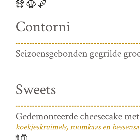
Contorni
Seizoensgebonden gegrilde gro
Sweets
Gedemonteerde cheesecake met
koekjeskruimels, roomkaas en bessensa