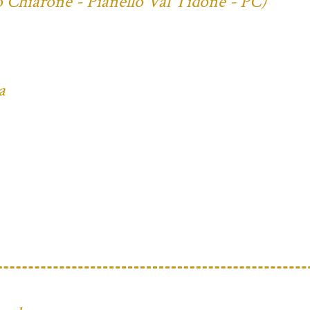
o Chiarone - Pianello Val Tidone - PC)
a