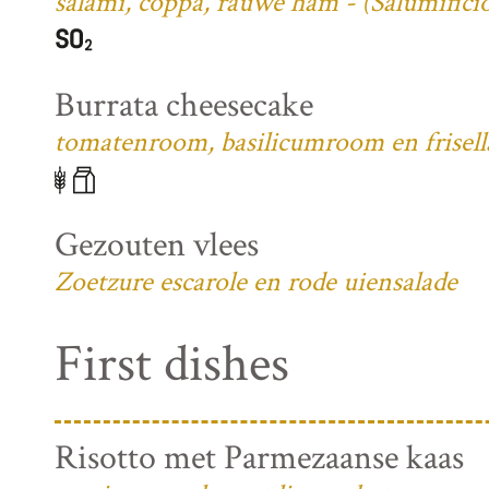
salami, coppa, rauwe ham - (Salumifici
Burrata cheesecake
tomatenroom, basilicumroom en frisell
Gezouten vlees
Zoetzure escarole en rode uiensalade
First dishes
Risotto met Parmezaanse kaas