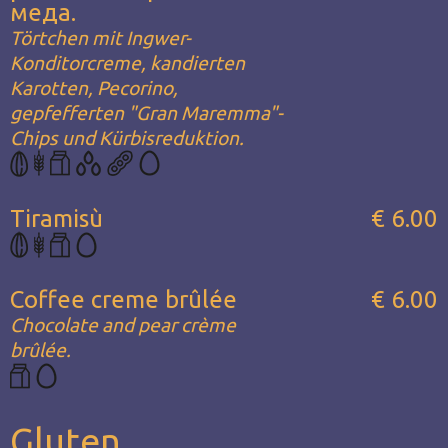
меда.
Törtchen mit Ingwer-
Konditorcreme, kandierten
Karotten, Pecorino,
gepfefferten "Gran Maremma"-
Chips und Kürbisreduktion.
Tiramisù
€ 6.00
Coffee creme brûlée
€ 6.00
Chocolate and pear crème
brûlée.
Gluten