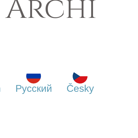
 Archi
h
Русский
Česky