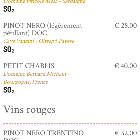
Domaine viticole Mesa - Sardaigne
PINOT NERO (légèrement
€ 28.00
pétillant) DOC
Cave Vanzini - Oltrepò Pavese
PETIT CHABLIS
€ 40.00
Domaine Bernard Michaut -
Bourgogne, France
Vins rouges
PINOT NERO TRENTINO
€ 32.00