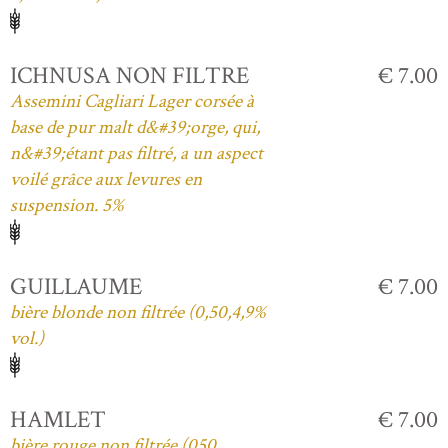
ICHNUSA NON FILTRE
€ 7.00
Assemini Cagliari Lager corsée à
base de pur malt d&#39;orge, qui,
n&#39;étant pas filtré, a un aspect
voilé grâce aux levures en
suspension. 5%
GUILLAUME
€ 7.00
bière blonde non filtrée (0,50,4,9%
vol.)
HAMLET
€ 7.00
bière rouge non filtrée (050