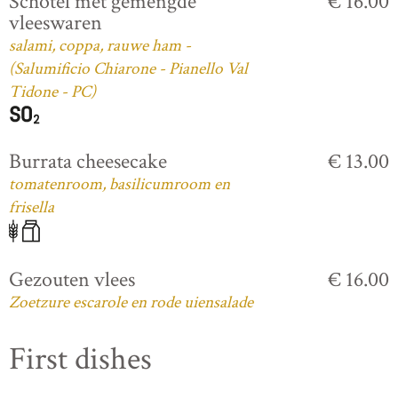
Schotel met gemengde
€ 16.00
vleeswaren
salami, coppa, rauwe ham -
(Salumificio Chiarone - Pianello Val
Tidone - PC)
Burrata cheesecake
€ 13.00
tomatenroom, basilicumroom en
frisella
Gezouten vlees
€ 16.00
Zoetzure escarole en rode uiensalade
First dishes