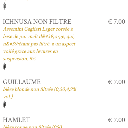
ICHNUSA NON FILTRE
€ 7.00
Assemini Cagliari Lager corsée à
base de pur malt d&#39;orge, qui,
n&#39;étant pas filtré, a un aspect
voilé grâce aux levures en
suspension. 5%
GUILLAUME
€ 7.00
bière blonde non filtrée (0,50,4,9%
vol.)
HAMLET
€ 7.00
bière rouge non filtrée (050