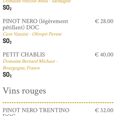
Domaine viticole Mesa - Sardaigne
PINOT NERO (légèrement
€ 28.00
pétillant) DOC
Cave Vanzini - Oltrepò Pavese
PETIT CHABLIS
€ 40.00
Domaine Bernard Michaut -
Bourgogne, France
Vins rouges
PINOT NERO TRENTINO
€ 32.00