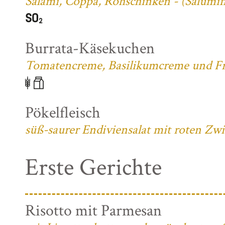
Salami, Coppa, Rohschinken - (Salumifi
Burrata-Käsekuchen
Tomatencreme, Basilikumcreme und Fri
Pökelfleisch
süß-saurer Endiviensalat mit roten Zw
Erste Gerichte
Risotto mit Parmesan