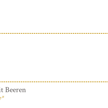
t Beeren
e*