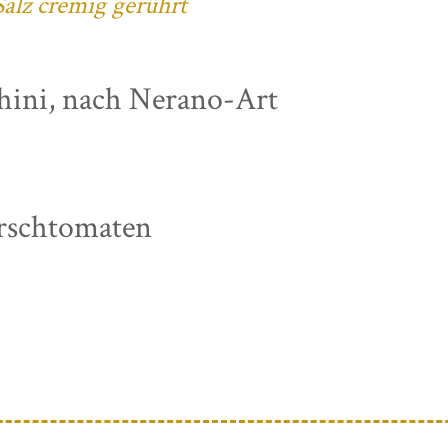
alz cremig gerührt
chini, nach Nerano-Art
irschtomaten