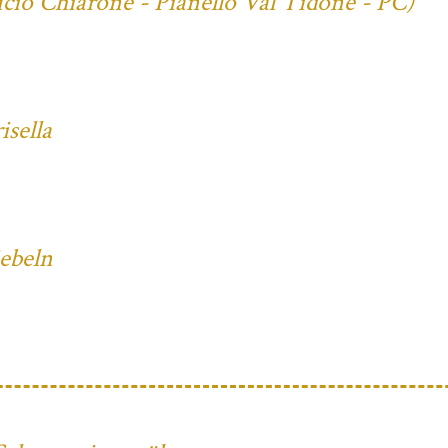
cio Chiarone - Pianello Val Tidone - PC)
sella
iebeln