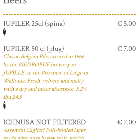
Beers
JUPILER 25cl (spina)
€ 5.00
JUPILER 50 cl (plug)
€ 7.00
Classic Belgian Pils, created in 1966
by the PIEDBOEUF brewery in
JUPILLE, in the Province of Liège in
Wallonia. Fresh, velvety and malty
with a dry and bitter aftertaste. 5.2%
Ibu 24.5
ICHNUSA NOT FILTERED
€ 7.00
Assemini Cagliari Full-bodied lager
made with pure barley malt, which,