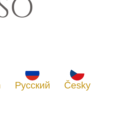
NSO
h
Русский
Česky