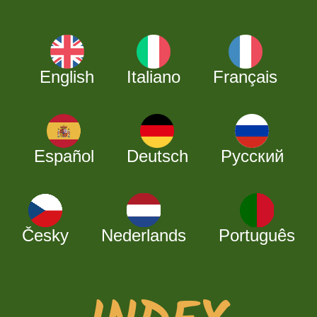
English
Italiano
Français
Español
Deutsch
Русский
Česky
Nederlands
Português