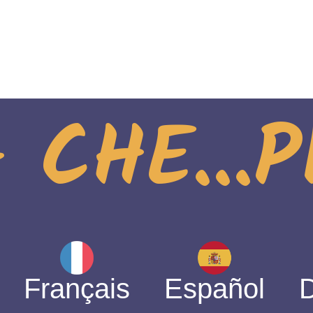
 CHE...
Français
Español