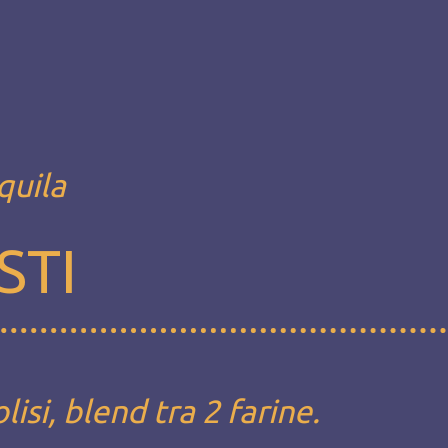
quila
STI
si, blend tra 2 farine.