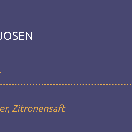
TUOSEN
R
eer, Zitronensaft