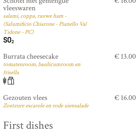
Schotel met gemengde
€ 16.00
vleeswaren
salami, coppa, rauwe ham -
(Salumificio Chiarone - Pianello Val
Tidone - PC)
Burrata cheesecake
€ 13.00
tomatenroom, basilicumroom en
frisella
Gezouten vlees
€ 16.00
Zoetzure escarole en rode uiensalade
First dishes