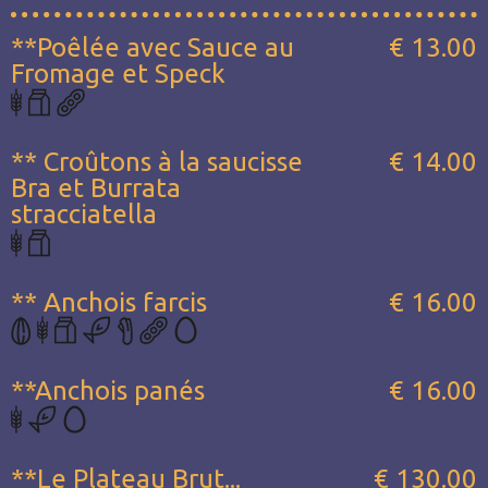
**Poêlée avec Sauce au
€ 13.00
Fromage et Speck
** Croûtons à la saucisse
€ 14.00
Bra et Burrata
stracciatella
** Anchois farcis
€ 16.00
**Anchois panés
€ 16.00
**Le Plateau Brut...
€ 130.00