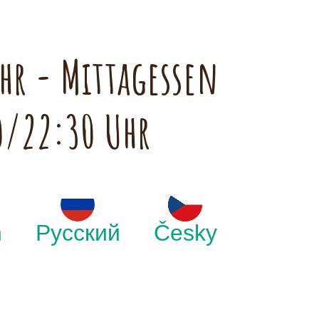
hr - Mittagessen
0/22:30 Uhr
h
Русский
Česky