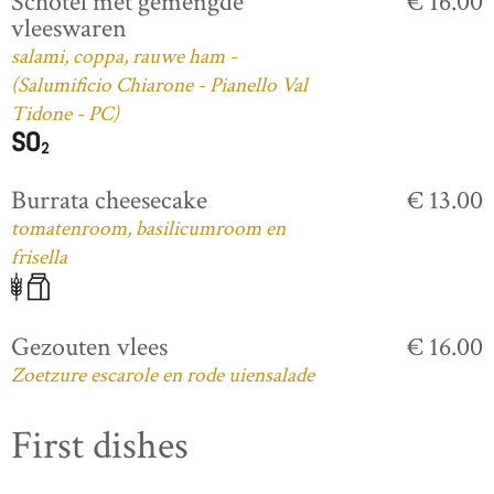
Schotel met gemengde
€ 16.00
vleeswaren
salami, coppa, rauwe ham -
(Salumificio Chiarone - Pianello Val
Tidone - PC)
Burrata cheesecake
€ 13.00
tomatenroom, basilicumroom en
frisella
Gezouten vlees
€ 16.00
Zoetzure escarole en rode uiensalade
First dishes