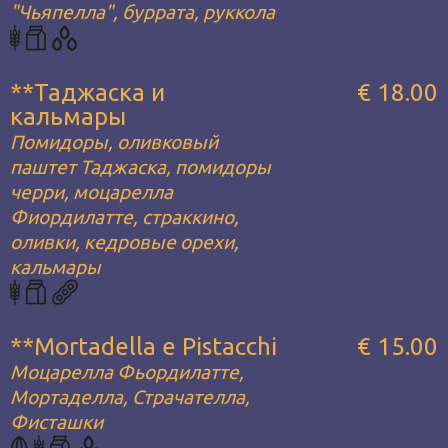
"Чьяпелла", буррата, руккола
**Таджаска и
€ 18.00
кальмары
Помидоры, оливковый
паштет Таджаска, помидоры
черри, моцарелла
Фиордилатте, страккино,
оливки, кедровые орехи,
кальмары
**Mortadella e Pistacchi
€ 15.00
Моцарелла Фьордилатте,
Мортаделла, Страчателла,
Фисташки