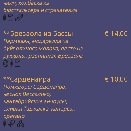
чили, колбаска из
бюстгальтера и страчателла
**Брезаола из Бассы
€ 14.00
Пармезан, моцарелла из
буйволиного молока, песто из
рукколы, равнинная Брезаола
**Сарденаира
€ 10.00
Помидоры Сарденайра,
чеснок Вессалико,
кантабрийские анчоусы,
оливки Таджаска, каперсы,
орегано