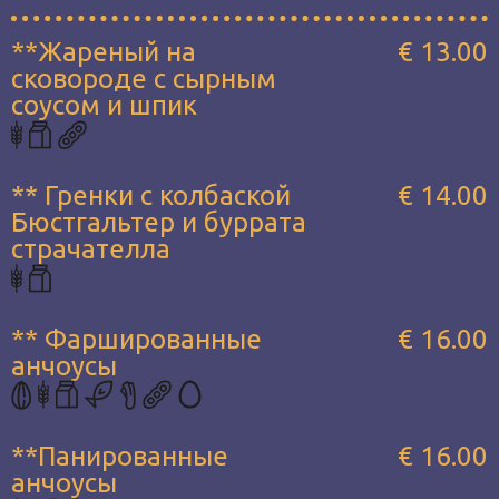
**Жареный на
€ 13.00
сковороде с сырным
соусом и шпик
** Гренки с колбаской
€ 14.00
Бюстгальтер и буррата
страчателла
** Фаршированные
€ 16.00
анчоусы
**Панированные
€ 16.00
анчоусы