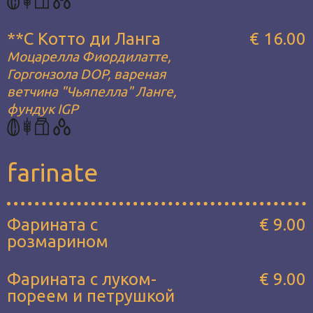
**С Котто ди Ланга
€ 16.00
Моцарелла Фиордилатте,
Горгонзола DOP, вареная
ветчина "Чьяпелла" Ланге,
фундук IGP
farinate
Фарината с
€ 9.00
розмарином
Фарината с луком-
€ 9.00
пореем и петрушкой