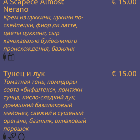
A Scapece Almost
€ 15.00
Nerano
Крем из цуккини, цукини по-
скейпецки, фиор ди латте,
цветы цуккини, сыр
качокавалло буйволиного
происхождения, базилик
Тунец и лук
€ 15.00
Томатная тень, помидоры
сорта «бифштекс», ломтики
тунца, кисло-сладкий лук,
домашний базиликовый
майонез, свежий и сушеный
орегано, базилик, оливковый
порошок