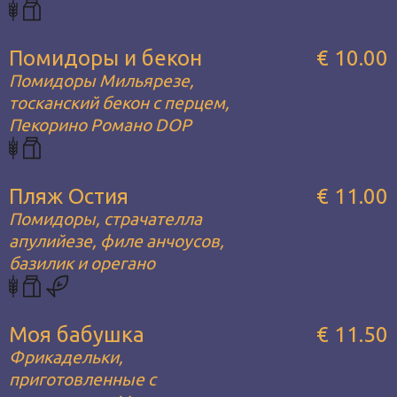
Помидоры и бекон
€ 10.00
Помидоры Мильярезе,
тосканский бекон с перцем,
Пекорино Романо DOP
Пляж Остия
€ 11.00
Помидоры, страчателла
апулийезе, филе анчоусов,
базилик и орегано
Моя бабушка
€ 11.50
Фрикадельки,
приготовленные с