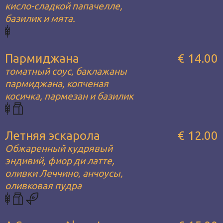
кисло-сладкой папачелле,
базилик и мята.
Пармиджана
€ 14.00
томатный соус, баклажаны
пармиджана, копченая
косичка, пармезан и базилик
Летняя эскарола
€ 12.00
Обжаренный кудрявый
эндивий, фиор ди латте,
оливки Леччино, анчоусы,
оливковая пудра