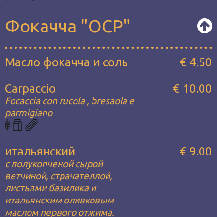
Фокачча "OCP"
Масло фокачча и соль
€ 4.50
Carpaccio
€ 10.00
Focaccia con rucola , bresaola e
parmigiano
итальянский
€ 9.00
с полукопченой сырой
ветчиной, страчателлой,
листьями базилика и
итальянским оливковым
маслом первого отжима.