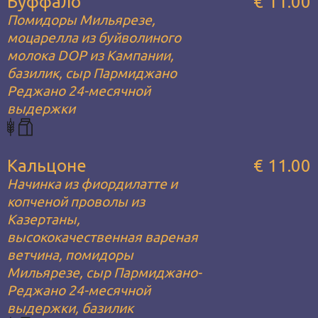
Буффало
€ 11.00
Помидоры Мильярезе,
моцарелла из буйволиного
молока DOP из Кампании,
базилик, сыр Пармиджано
Реджано 24-месячной
выдержки
Кальцоне
€ 11.00
Начинка из фиордилатте и
копченой проволы из
Казертаны,
высококачественная вареная
ветчина, помидоры
Мильярезе, сыр Пармиджано-
Реджано 24-месячной
выдержки, базилик