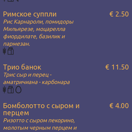
Римское суппли
€ 2.50
Рис Карнароли, помидоры
Мильярезе, моцарелла
фиордилате, базилик и
пармезан.
Трио банок
€ 11.50
Трис сыр и перец -
аматричиана - карбонара
Бомболотто с сыром и
€ 4.00
перцем
Ризотто с сыром пекорино,
молотым черным перцем и