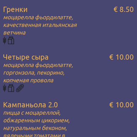
Гренки
€ 8.50
моцарелла фьордилатте,
качественная итальянская
ветчина
Четыре сыра
€ 10.00
моцарелла фьордилатте,
горгонзола, пекорино,
копченая провола
Кампаньола 2.0
€ 10.00
пицца с моцареллой,
обжаренным цикорием,
натуральным беконом,
вялеными томатами в