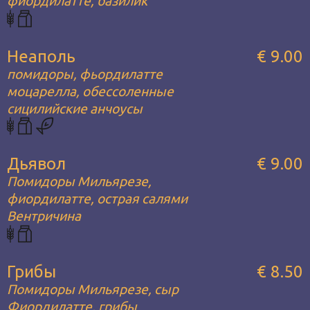
фиордилатте, базилик
Неаполь
€ 9.00
помидоры, фьордилатте
моцарелла, обессоленные
сицилийские анчоусы
Дьявол
€ 9.00
Помидоры Мильярезе,
фиордилатте, острая салями
Вентричина
Грибы
€ 8.50
Помидоры Мильярезе, сыр
Фиордилатте, грибы