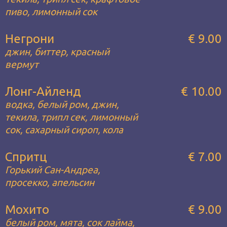
пиво, лимонный сок
Негрони
€ 9.00
джин, биттер, красный
вермут
Лонг-Айленд
€ 10.00
водка, белый ром, джин,
текила, трипл сек, лимонный
сок, сахарный сироп, кола
Спритц
€ 7.00
Горький Сан-Андреа,
просекко, апельсин
Мохито
€ 9.00
белый ром, мята, сок лайма,