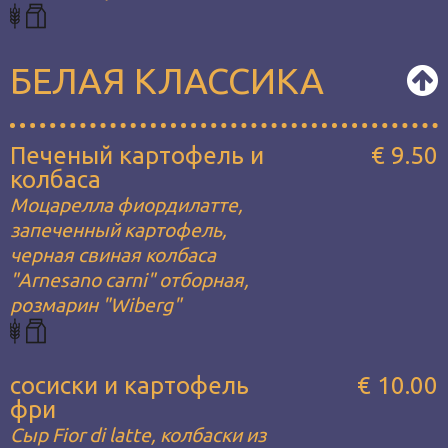
БЕЛАЯ КЛАССИКА
Печеный картофель и
€ 9.50
колбаса
Моцарелла фиордилатте,
запеченный картофель,
черная свиная колбаса
"Arnesano carni" отборная,
розмарин "Wiberg"
сосиски и картофель
€ 10.00
фри
Сыр Fior di latte, колбаски из