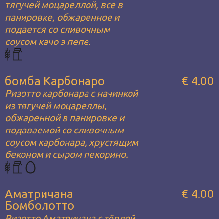
тягучей моцареллой, все в
панировке, обжаренное и
подается со сливочным
соусом качо э пепе.
бомба Карбонаро
€ 4.00
Ризотто карбонара с начинкой
из тягучей моцареллы,
обжаренной в панировке и
подаваемой со сливочным
соусом карбонара, хрустящим
беконом и сыром пекорино.
Аматричана
€ 4.00
Бомболотто
Ризотто Аматричана с тёплой