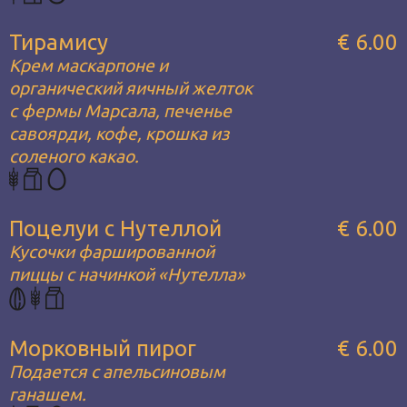
Тирамису
€ 6.00
Крем маскарпоне и
органический яичный желток
с фермы Марсала, печенье
савоярди, кофе, крошка из
соленого какао.
Поцелуи с Нутеллой
€ 6.00
Кусочки фаршированной
пиццы с начинкой «Нутелла»
Морковный пирог
€ 6.00
Подается с апельсиновым
ганашем.