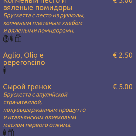
Копченый песто и
€ 5.00
вяленые помидоры
Брускетта с песто из рукколы,
копченым плетеным хлебом
и вялеными помидорами.
Aglio, Olio e
€ 2.50
peperoncino
Сырой гренок
€ 5.00
Брускетта с апулийской
страчателлой,
полувыдержанным прошутто
и итальянским оливковым
маслом первого отжима.