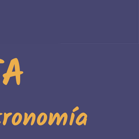
TA
tronomía