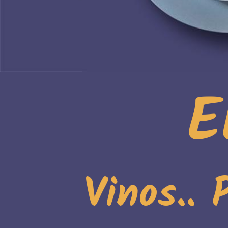
E
Vinos..