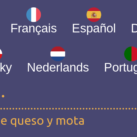
Français
Español
ky
Nederlands
Portu
.
 de queso y mota