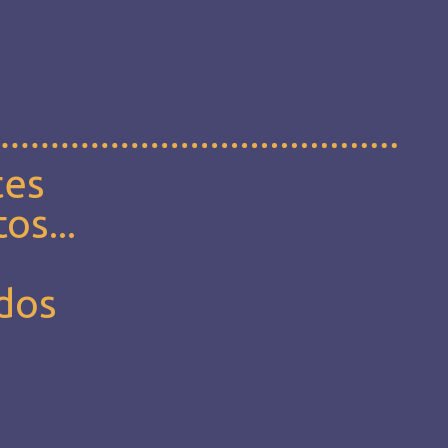
tes
os...
 dos