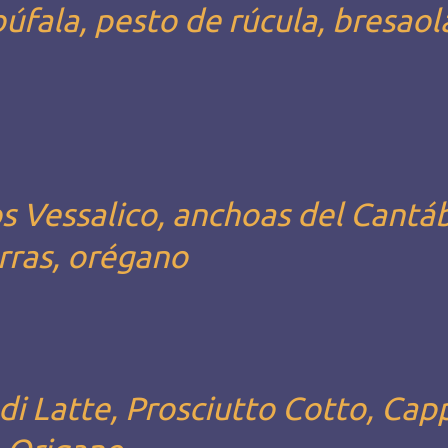
fala, pesto de rúcula, bresaol
os Vessalico, anchoas del Cantáb
rras, orégano
i Latte, Prosciutto Cotto, Capp