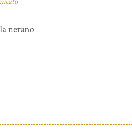
micato
lla nerano