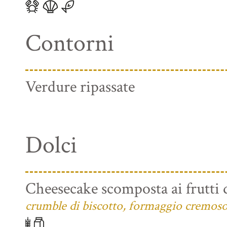
Contorni
Verdure ripassate
Dolci
Cheesecake scomposta ai frutti 
crumble di biscotto, formaggio cremoso e