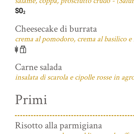
salame, coppa, prosciutto crudo - (Salu
Cheesecake di burrata
crema al pomodoro, crema al basilico e f
Carne salada
insalata di scarola e cipolle rosse in agr
Primi
Risotto alla parmigiana