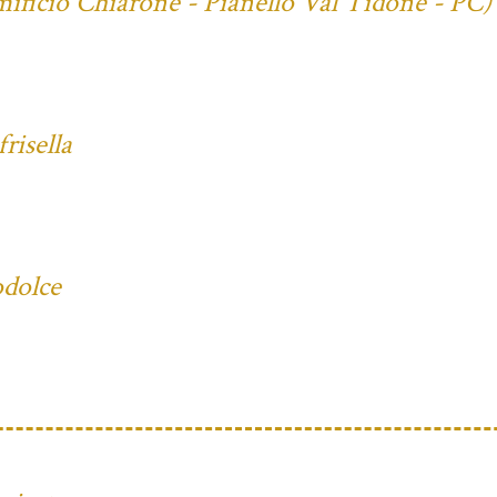
mificio Chiarone - Pianello Val Tidone - PC)
risella
odolce