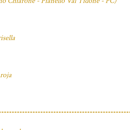
cio Chiarone - Pianello Val Tidone - PC)
isella
 roja