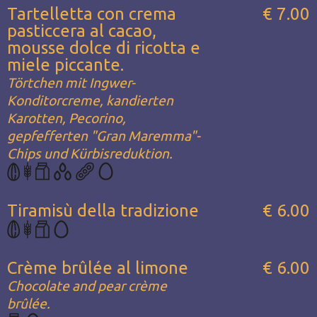
Tartelletta con crema
€ 7.00
pasticcera al cacao,
mousse dolce di ricotta e
miele piccante.
Törtchen mit Ingwer-
Konditorcreme, kandierten
Karotten, Pecorino,
gepfefferten "Gran Maremma"-
Chips und Kürbisreduktion.
Tiramisù della tradizione
€ 6.00
Crème brûlée al limone
€ 6.00
Chocolate and pear crème
brûlée.