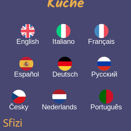
Küche
English
Italiano
Français
Español
Deutsch
Русский
Česky
Nederlands
Português
Sfizi