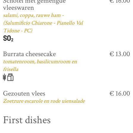
Schotel met gemengde
€ 16.00
vleeswaren
salami, coppa, rauwe ham -
(Salumificio Chiarone - Pianello Val
Tidone - PC)
Burrata cheesecake
€ 13.00
tomatenroom, basilicumroom en
frisella
Gezouten vlees
€ 16.00
Zoetzure escarole en rode uiensalade
First dishes