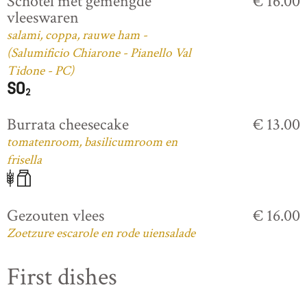
Schotel met gemengde
€ 16.00
vleeswaren
salami, coppa, rauwe ham -
(Salumificio Chiarone - Pianello Val
Tidone - PC)
Burrata cheesecake
€ 13.00
tomatenroom, basilicumroom en
frisella
Gezouten vlees
€ 16.00
Zoetzure escarole en rode uiensalade
First dishes