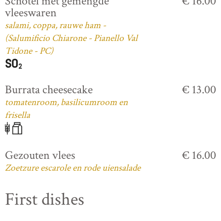
Schotel met gemengde
€ 16.00
vleeswaren
salami, coppa, rauwe ham -
(Salumificio Chiarone - Pianello Val
Tidone - PC)
Burrata cheesecake
€ 13.00
tomatenroom, basilicumroom en
frisella
Gezouten vlees
€ 16.00
Zoetzure escarole en rode uiensalade
First dishes