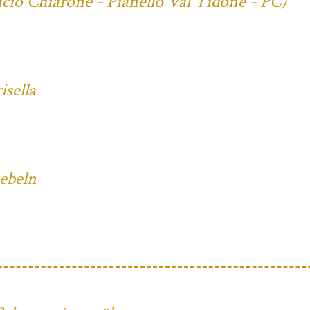
cio Chiarone - Pianello Val Tidone - PC)
sella
iebeln