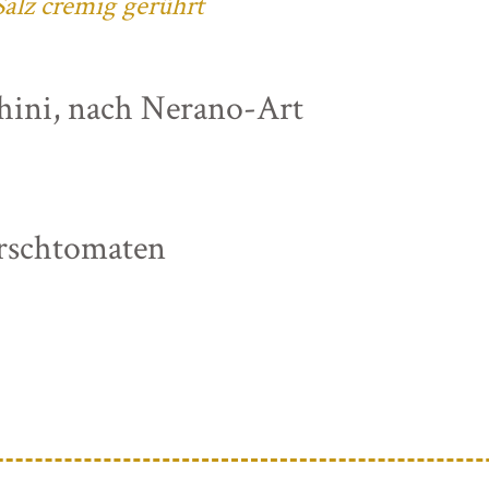
alz cremig gerührt
chini, nach Nerano-Art
irschtomaten