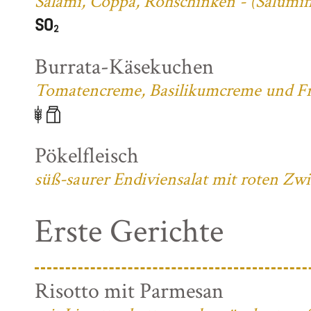
Salami, Coppa, Rohschinken - (Salumifi
Burrata-Käsekuchen
Tomatencreme, Basilikumcreme und Fri
Pökelfleisch
süß-saurer Endiviensalat mit roten Zw
Erste Gerichte
Risotto mit Parmesan