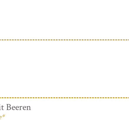
t Beeren
e*