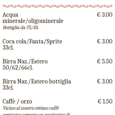
Acqua
€ 3.00
minerale/oligominerale
Bottiglia da 75/1lt.
Coca cola/Fanta/Sprite
€ 3.00
33cl.
Birra Naz./Estero
€ 5.50
50/62/66cl.
Birra Naz./Estero bottiglia
€ 3.00
33cl.
Caffè / orzo
€ 1.50
Vicino al nostro ottimo caffè
serviamo sempre un pasticcino di