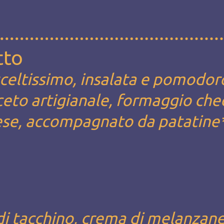
tto
celtissimo, insalata e pomodor
'aceto artigianale, formaggio che
ese, accompagnato da patatine
di tacchino, crema di melanzane