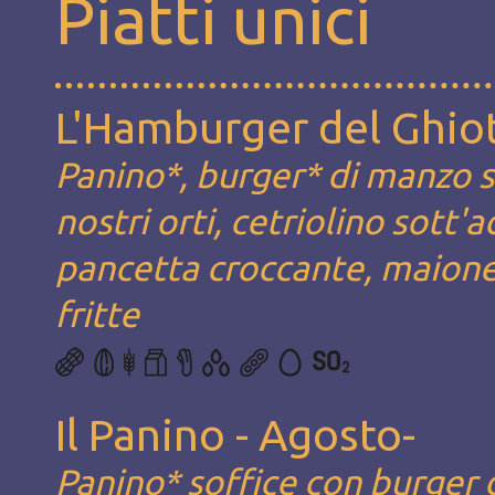
Piatti unici
L'Hamburger del Ghio
Panino*, burger* di manzo s
nostri orti, cetriolino sott
pancetta croccante, maion
fritte
Il Panino - Agosto-
Panino* soffice con burger 