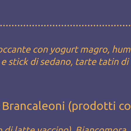
occante con yogurt magro, hu
 stick di sedano, tarte tatin di
 Brancaleoni (prodotti c
 di latte vaccino), Biancomora