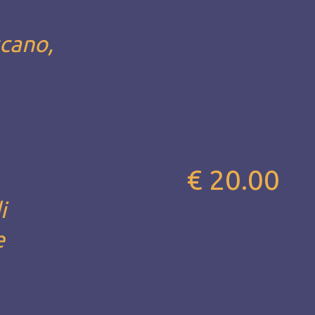
scano,
€ 20.00
i
e