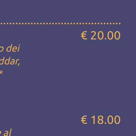
€ 20.00
o dei
ddar,
*
€ 18.00
 al