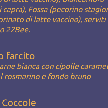
i capra), Fossa (pecorino stagio
inato di latte vaccino), serviti
no 22Bee.
o farcito
 carne bianca con cipolle caramel
al rosmarino e fondo bruno
e Coccole