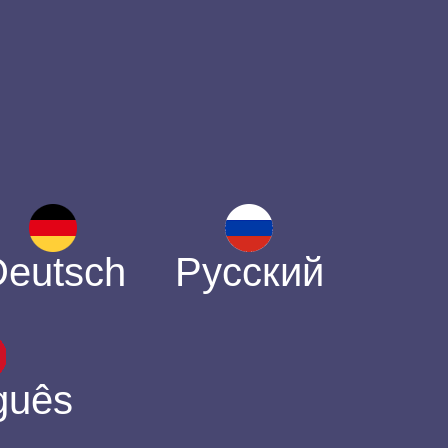
Deutsch
Русский
guês