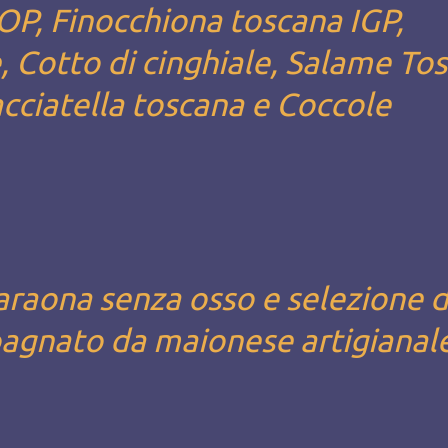
OP, Finocchiona toscana IGP,
le, Cotto di cinghiale, Salame To
acciatella toscana e Coccole
faraona senza osso e selezione d
agnato da maionese artigianal