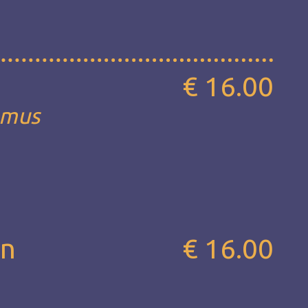
€ 16.00
mmus
on
€ 16.00