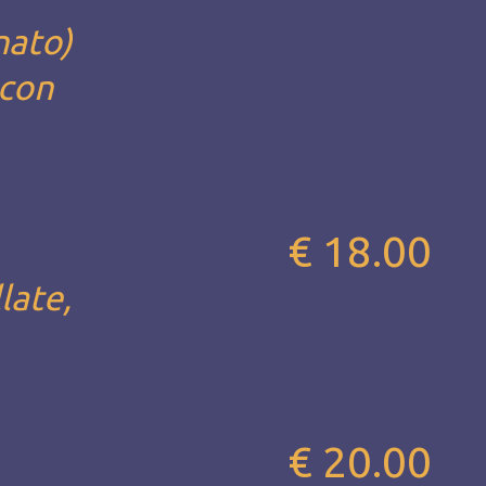
nato)
 con
€ 18.00
late,
€ 20.00