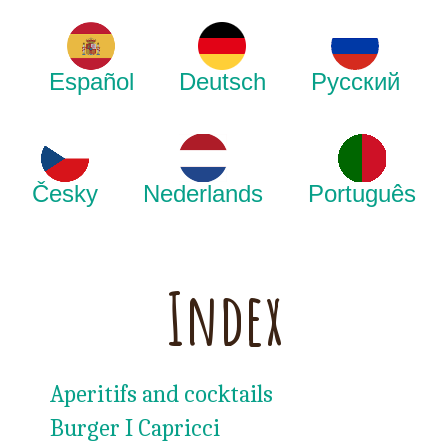
Español
Deutsch
Русский
Česky
Nederlands
Português
Index
Aperitifs and cocktails
Burger I Capricci