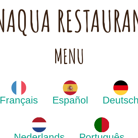
NAQUA RESTAURA
MENU
Français
Español
Deutsc
Nederlands
Português