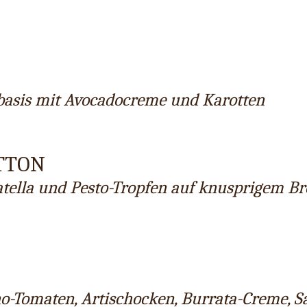
hbasis mit Avocadocreme und Karotten
TTON
iatella und Pesto-Tropfen auf knusprigem B
no-Tomaten, Artischocken, Burrata-Creme, S