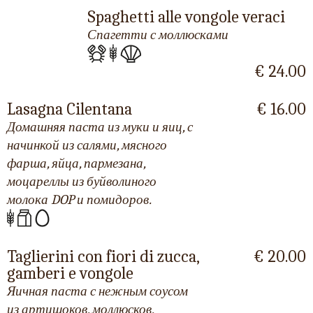
Spaghetti alle vongole veraci
Спагетти с моллюсками
€ 24.00
Lasagna Cilentana
€ 16.00
Домашняя паста из муки и яиц, с
начинкой из салями, мясного
фарша, яйца, пармезана,
моцареллы из буйволиного
молока DOP и помидоров.
Taglierini con fiori di zucca,
€ 20.00
gamberi e vongole
Яичная паста с нежным соусом
из артишоков, моллюсков,