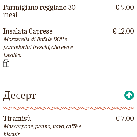
Parmigiano reggiano 30
€ 9.00
mesi
Insalata Caprese
€ 12.00
Mozzarella di Bufala DOP e
pomodorini freschi, olio evo e
basilico
Десерт
Tiramisù
€ 7.00
Mascarpone, panna, uovo, caffè e
biscuit