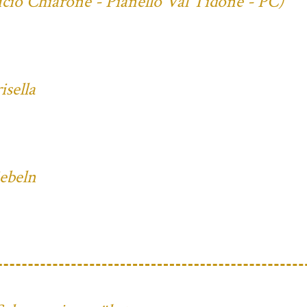
cio Chiarone - Pianello Val Tidone - PC)
sella
iebeln