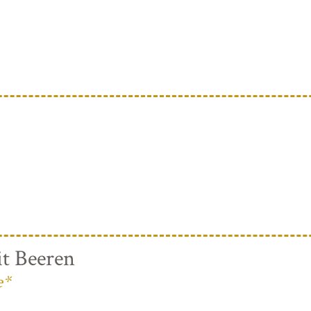
t Beeren
e*