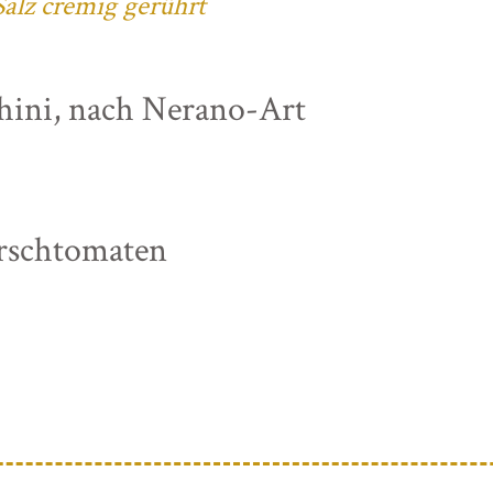
alz cremig gerührt
chini, nach Nerano-Art
irschtomaten