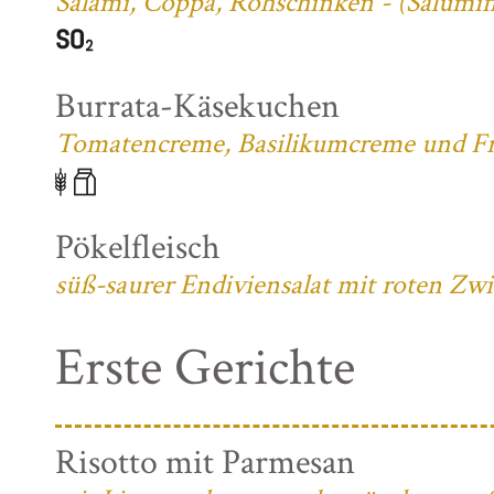
Salami, Coppa, Rohschinken - (Salumifi
Burrata-Käsekuchen
Tomatencreme, Basilikumcreme und Fri
Pökelfleisch
süß-saurer Endiviensalat mit roten Zw
Erste Gerichte
Risotto mit Parmesan