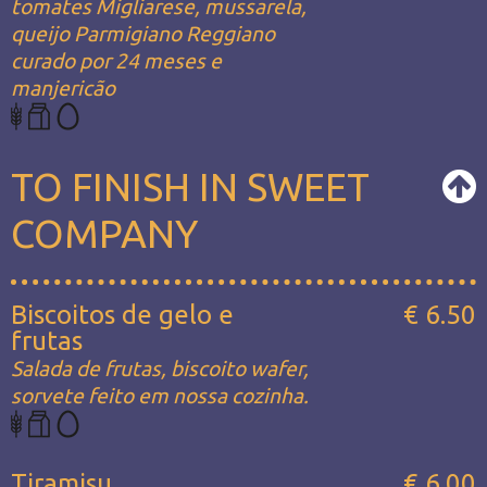
tomates Migliarese, mussarela,
queijo Parmigiano Reggiano
curado por 24 meses e
manjericão
TO FINISH IN SWEET
COMPANY
Biscoitos de gelo e
€ 6.50
frutas
Salada de frutas, biscoito wafer,
sorvete feito em nossa cozinha.
Tiramisu
€ 6.00