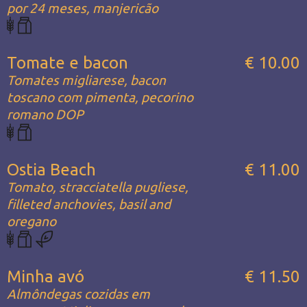
por 24 meses, manjericão
Tomate e bacon
€ 10.00
Tomates migliarese, bacon
toscano com pimenta, pecorino
romano DOP
Ostia Beach
€ 11.00
Tomato, stracciatella pugliese,
filleted anchovies, basil and
oregano
Minha avó
€ 11.50
Almôndegas cozidas em