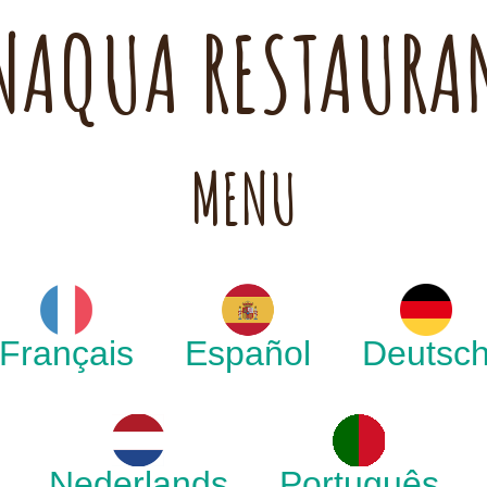
NAQUA RESTAURA
MENU
Français
Español
Deutsc
Nederlands
Português