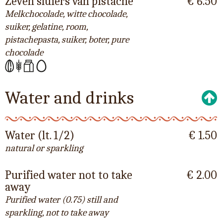
Zeven sluiers van pistache
€ 6.50
Melkchocolade, witte chocolade,
suiker, gelatine, room,
pistachepasta, suiker, boter, pure
chocolade
Water and drinks
Water (lt. 1/2)
€ 1.50
natural or sparkling
Purified water not to take
€ 2.00
away
Purified water (0.75) still and
sparkling, not to take away