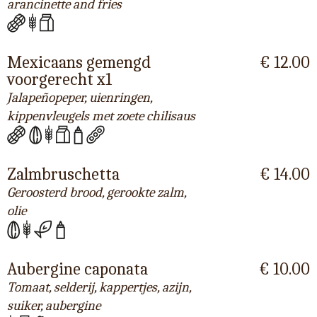
arancinette and fries
Mexicaans gemengd
€ 12.00
voorgerecht x1
Jalapeñopeper, uienringen,
kippenvleugels met zoete chilisaus
Zalmbruschetta
€ 14.00
Geroosterd brood, gerookte zalm,
olie
Aubergine caponata
€ 10.00
Tomaat, selderij, kappertjes, azijn,
suiker, aubergine