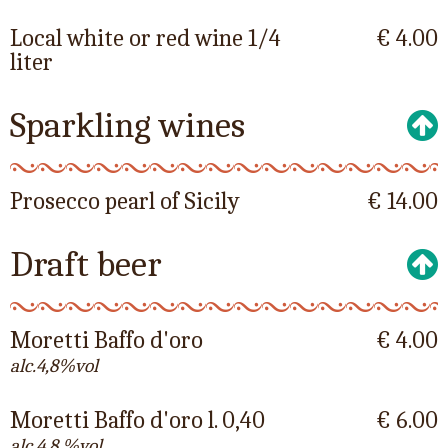
Local white or red wine 1/4
€ 4.00
liter
Sparkling wines
Prosecco pearl of Sicily
€ 14.00
Draft beer
Moretti Baffo d'oro
€ 4.00
alc.4,8%vol
Moretti Baffo d'oro l. 0,40
€ 6.00
alc.4,8 %vol