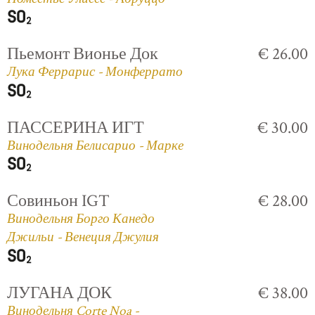
Пьемонт Вионье Док
€ 26.00
Лука Феррарис - Монферрато
ПАССЕРИНА ИГТ
€ 30.00
Винодельня Белисарио - Марке
Совиньон IGT
€ 28.00
Винодельня Борго Канедо
Джильи - Венеция Джулия
ЛУГАНА ДОК
€ 38.00
Винодельня Corte Noa -