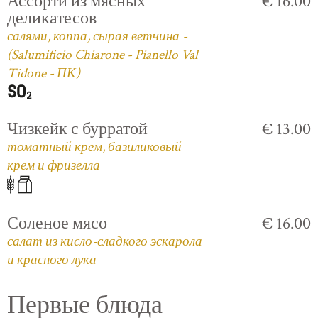
Ассорти из мясных
€ 16.00
деликатесов
салями, коппа, сырая ветчина -
(Salumificio Chiarone - Pianello Val
Tidone - ПК)
Чизкейк с бурратой
€ 13.00
томатный крем, базиликовый
крем и фризелла
Соленое мясо
€ 16.00
салат из кисло-сладкого эскарола
и красного лука
Первые блюда