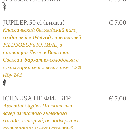
JUPILER 50 cl (вилка)
€ 7.00
Классический бельгийский пилс,
созданный в 1966 году пивоварней
PIEDBOEUF в ЮПИЛЕ, в
провинции Льеж в Валлонии.
Свежий, бархатно-солодовый с
сухим горьким послевкусием. 5,2%
Ибу 24,5
ICHNUSA НЕ ФИЛЬТР
€ 7.00
Assemini Cagliari Полнотелый
лагер из чистого ячменного
солода, который, не подвергаясь
фильтрации, имеет скрытый