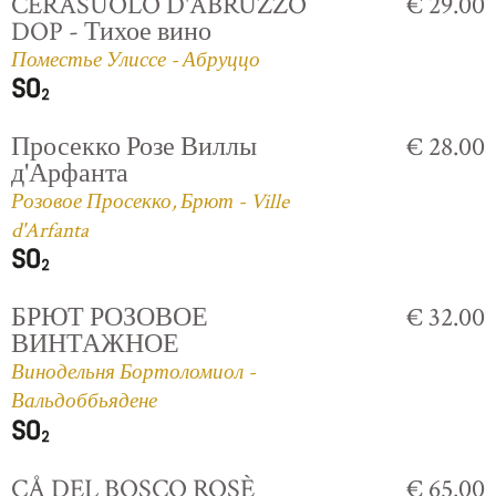
CERASUOLO D'ABRUZZO
€ 29.00
DOP - Тихое вино
Поместье Улиссе - Абруццо
Просекко Розе Виллы
€ 28.00
д'Арфанта
Розовое Просекко, Брют - Ville
d'Arfanta
БРЮТ РОЗОВОЕ
€ 32.00
ВИНТАЖНОЕ
Винодельня Бортоломиол -
Вальдоббьядене
CÅ DEL BOSCO ROSÈ
€ 65.00