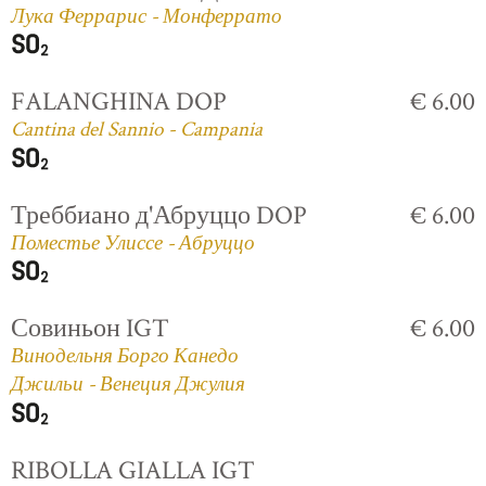
Лука Феррарис - Монферрато
FALANGHINA DOP
€ 6.00
Cantina del Sannio - Campania
Треббиано д'Абруццо DOP
€ 6.00
Поместье Улиссе - Абруццо
Совиньон IGT
€ 6.00
Винодельня Борго Канедо
Джильи - Венеция Джулия
RIBOLLA GIALLA IGT