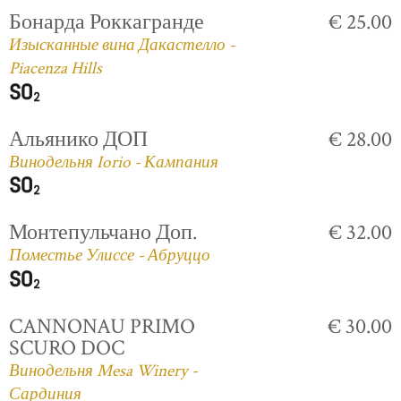
Бонарда Роккагранде
€ 25.00
Изысканные вина Дакастелло -
Piacenza Hills
Альянико ДОП
€ 28.00
Винодельня Iorio - Кампания
Монтепульчано Доп.
€ 32.00
Поместье Улиссе - Абруццо
CANNONAU PRIMO
€ 30.00
SCURO DOC
Винодельня Mesa Winery -
Сардиния