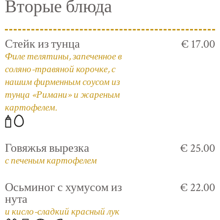
Вторые блюда
Стейк из тунца
€ 17.00
Филе телятины, запеченное в
соляно-травяной корочке, с
нашим фирменным соусом из
тунца «Римани» и жареным
картофелем.
Говяжья вырезка
€ 25.00
с печеным картофелем
Осьминог с хумусом из
€ 22.00
нута
и кисло-сладкий красный лук