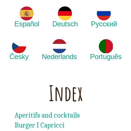
Español
Deutsch
Русский
Česky
Nederlands
Português
Index
Aperitifs and cocktails
Burger I Capricci