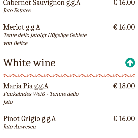
Cabernet Sauvignon g.g.A
€ 16.00
Jato Estates
Merlot g.g.A
€ 16.00
Tente dello JatoIgt Hügelige Gebiete
von Belice
White wine
Maria Pia g.g.A
€ 18.00
Funkelndes Weiß - Tenute dello
Jato
Pinot Grigio g.g.A
€ 16.00
Jato-Anwesen