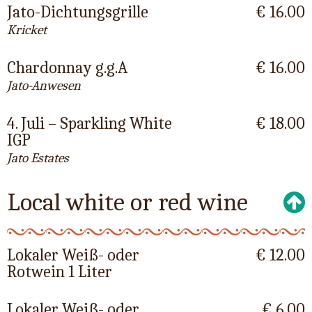
Jato-Dichtungsgrille
€ 16.00
Kricket
Chardonnay g.g.A
€ 16.00
Jato-Anwesen
4. Juli – Sparkling White
€ 18.00
IGP
Jato Estates
Local white or red wine
Lokaler Weiß- oder
€ 12.00
Rotwein 1 Liter
Lokaler Weiß- oder
€ 6.00