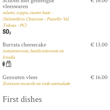
Schotel met gemengde
€ 16.00
vleeswaren
salami, coppa, rauwe ham -
(Salumificio Chiarone - Pianello Val
Tidone - PC)
Burrata cheesecake
€ 13.00
tomatenroom, basilicumroom en
frisella
Gezouten vlees
€ 16.00
Zoetzure escarole en rode uiensalade
First dishes