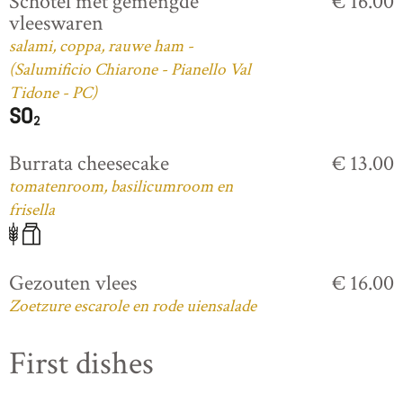
Schotel met gemengde
€ 16.00
vleeswaren
salami, coppa, rauwe ham -
(Salumificio Chiarone - Pianello Val
Tidone - PC)
Burrata cheesecake
€ 13.00
tomatenroom, basilicumroom en
frisella
Gezouten vlees
€ 16.00
Zoetzure escarole en rode uiensalade
First dishes