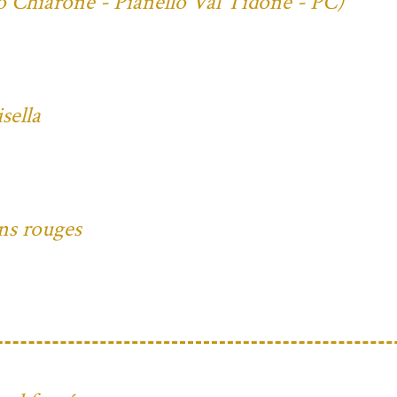
io Chiarone - Pianello Val Tidone - PC)
sella
ons rouges