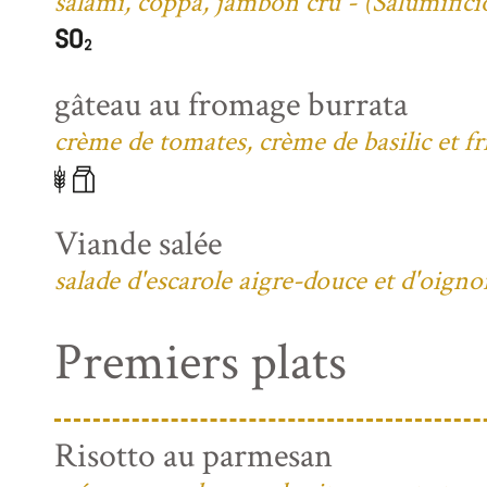
salami, coppa, jambon cru - (Salumific
gâteau au fromage burrata
crème de tomates, crème de basilic et fri
Viande salée
salade d'escarole aigre-douce et d'oign
Premiers plats
Risotto au parmesan