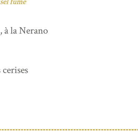
 sel fumé
s, à la Nerano
 cerises