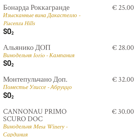
Бонарда Роккагранде
€ 25.00
Изысканные вина Дакастелло -
Piacenza Hills
Альянико ДОП
€ 28.00
Винодельня Iorio - Кампания
Монтепульчано Доп.
€ 32.00
Поместье Улиссе - Абруццо
CANNONAU PRIMO
€ 30.00
SCURO DOC
Винодельня Mesa Winery -
Сардиния