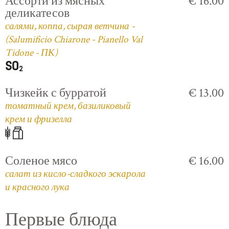
Ассорти из мясных
€ 16.00
деликатесов
салями, коппа, сырая ветчина -
(Salumificio Chiarone - Pianello Val
Tidone - ПК)
Чизкейк с бурратой
€ 13.00
томатный крем, базиликовый
крем и фризелла
Соленое мясо
€ 16.00
салат из кисло-сладкого эскарола
и красного лука
Первые блюда