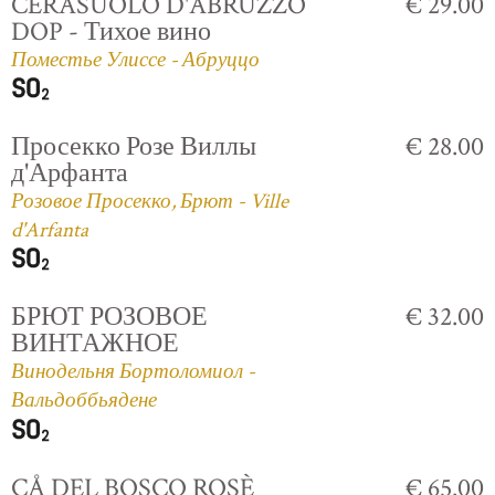
CERASUOLO D'ABRUZZO
€ 29.00
DOP - Тихое вино
Поместье Улиссе - Абруццо
Просекко Розе Виллы
€ 28.00
д'Арфанта
Розовое Просекко, Брют - Ville
d'Arfanta
БРЮТ РОЗОВОЕ
€ 32.00
ВИНТАЖНОЕ
Винодельня Бортоломиол -
Вальдоббьядене
CÅ DEL BOSCO ROSÈ
€ 65.00