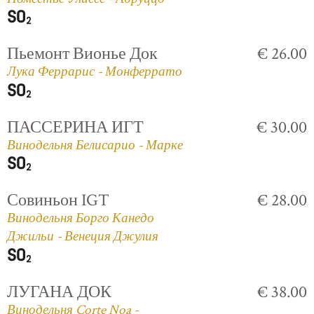
Пьемонт Вионье Док
€ 26.00
Лука Феррарис - Монферрато
ПАССЕРИНА ИГТ
€ 30.00
Винодельня Белисарио - Марке
Совиньон IGT
€ 28.00
Винодельня Борго Канедо
Джильи - Венеция Джулия
ЛУГАНА ДОК
€ 38.00
Винодельня Corte Noa -