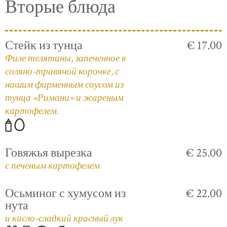
Вторые блюда
Стейк из тунца
€ 17.00
Филе телятины, запеченное в
соляно-травяной корочке, с
нашим фирменным соусом из
тунца «Римани» и жареным
картофелем.
Говяжья вырезка
€ 25.00
с печеным картофелем
Осьминог с хумусом из
€ 22.00
нута
и кисло-сладкий красный лук