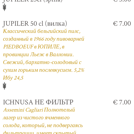
JUPILER 50 cl (вилка)
€ 7.00
Классический бельгийский пилс,
созданный в 1966 году пивоварней
PIEDBOEUF в ЮПИЛЕ, в
провинции Льеж в Валлонии.
Свежий, бархатно-солодовый с
сухим горьким послевкусием. 5,2%
Ибу 24,5
ICHNUSA НЕ ФИЛЬТР
€ 7.00
Assemini Cagliari Полнотелый
лагер из чистого ячменного
солода, который, не подвергаясь
фильтрации, имеет скрытый