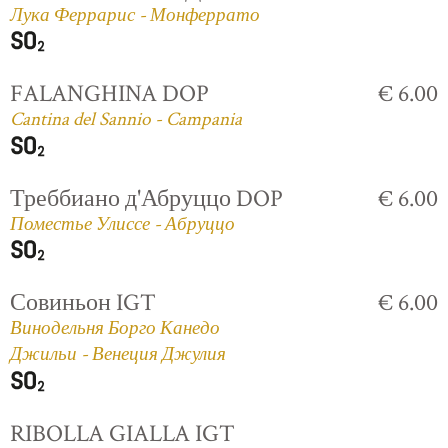
Лука Феррарис - Монферрато
FALANGHINA DOP
€ 6.00
Cantina del Sannio - Campania
Треббиано д'Абруццо DOP
€ 6.00
Поместье Улиссе - Абруццо
Совиньон IGT
€ 6.00
Винодельня Борго Канедо
Джильи - Венеция Джулия
RIBOLLA GIALLA IGT