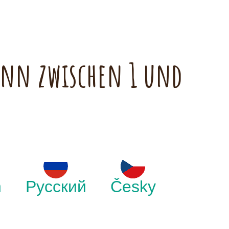
kann zwischen 1 und
h
Русский
Česky