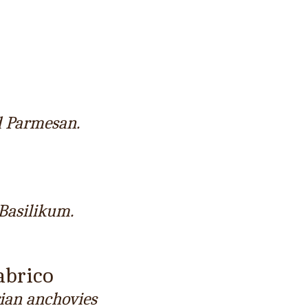
nd Parmesan.
Basilikum.
tabrico
rian anchovies