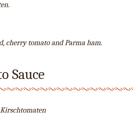
ten.
alad, cherry tomato and Parma ham.
to Sauce
nd Kirschtomaten