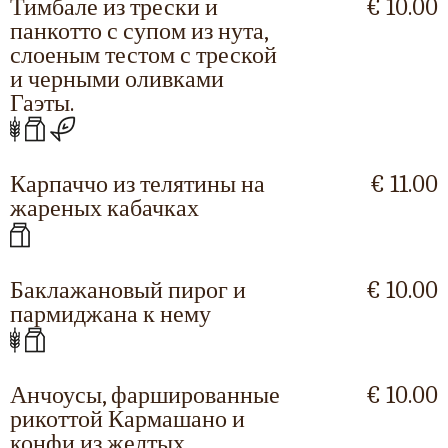
Тимбале из трески и
€ 10.00
панкотто с супом из нута,
слоеным тестом с треской
и черными оливками
Гаэты.
Карпаччо из телятины на
€ 11.00
жареных кабачках
Баклажановый пирог и
€ 10.00
пармиджана к нему
Анчоусы, фаршированные
€ 10.00
рикоттой Кармашано и
конфи из желтых