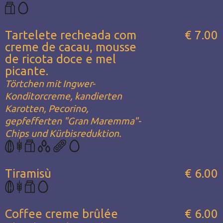
Tartelete recheada com
€ 7.00
creme de cacau, mousse
de ricota doce e mel
picante.
Törtchen mit Ingwer-
Konditorcreme, kandierten
Karotten, Pecorino,
gepfefferten "Gran Maremma"-
Chips und Kürbisreduktion.
Tiramisù
€ 6.00
Coffee creme brûlée
€ 6.00